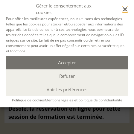
MÉTHODES PÉDAGOGIQUES
Gérer le consentement aux
cookies
ÉVALUATION
Pour offrir les meilleures expériences, nous utilisons des technologies
telles que les cookies pour stocker et/ou accéder aux informations des
appareils. Le fait de consentir à ces technologies nous permettra de
traiter des données telles que le comportement de navigation ou les ID
uniques sur ce site. Le fait de ne pas consentir ou de retirer son
consentement peut avoir un effet négatif sur certaines caractéristiques
et fonctions.
VOTRE SESSION :
Accepter
Les fondamentaux de l’écriture
Refuser
romanesque
du
24 Oct. 2022
au
28 Oct. 2022
Voir les préférences
à
Paris
(Durée : 30 h. ; 9 h 30 - 16 h 30 )
Politique de cookies
Mentions légales et politique de confidentialité
Désolé, la réservation en ligne pour cette
session de formation est terminée.