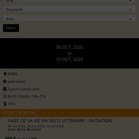
Filtrer
08 OCT. 2026
10 OCT. 2026
PARIS
présentiel
3 jours consécutifs
9h30-12h30 / 14h-17h
18 h.
ÉCOLE D'ÉCRITURE
FAIRE DE SA VIE UN RÉCIT LITTÉRAIRE - INITIATION
08 oct 2026, 09 oct 2026, 10 oct 2026
avec
Anne Baatard
360 €
ou 3 x 120€