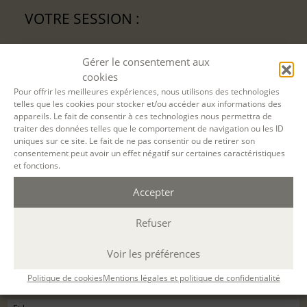
VOTRE SESSION :
Faire de sa vie un récit littéraire – Initiation
Gérer le consentement aux
[nouveauté]
du
30 Nov. 2023
au
02 Déc. 2023
cookies
Pour offrir les meilleures expériences, nous utilisons des technologies
à
A distance
par Teams
(Durée : 18 h. ; 9h30-
telles que les cookies pour stocker et/ou accéder aux informations des
12h30 / 14h-17h )
appareils. Le fait de consentir à ces technologies nous permettra de
traiter des données telles que le comportement de navigation ou les ID
uniques sur ce site. Le fait de ne pas consentir ou de retirer son
Désolé, la réservation en ligne pour cette
consentement peut avoir un effet négatif sur certaines caractéristiques
et fonctions.
session de formation est terminée.
Accepter
Refuser
Voir les préférences
Politique de cookies
Mentions légales et politique de confidentialité