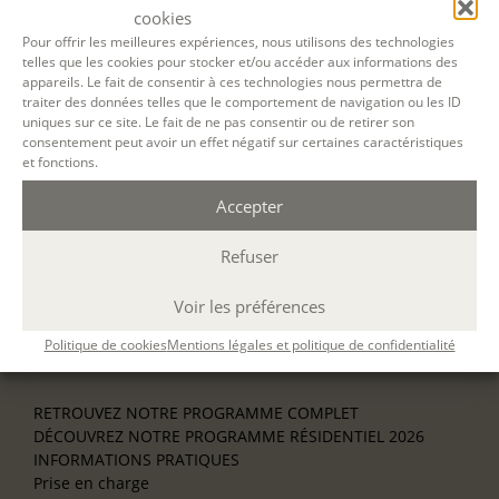
Découverte
cookies
L’école d’écriture
Pour offrir les meilleures expériences, nous utilisons des technologies
La fabrique du manuscrit
telles que les cookies pour stocker et/ou accéder aux informations des
Les stages pour artistes-auteurs
appareils. Le fait de consentir à ces technologies nous permettra de
Se former à la biographie
traiter des données telles que le comportement de navigation ou les ID
Se former à l’animation
uniques sur ce site. Le fait de ne pas consentir ou de retirer son
consentement peut avoir un effet négatif sur certaines caractéristiques
et fonctions.
NOS SERVICES
OFFRIR UN ATELIER
Accepter
NOS VILLES
Nos ateliers à Paris
Refuser
Nos ateliers à Lyon
Nos ateliers à Bordeaux
Voir les préférences
Écrire en résidence
Écrire en ligne
Politique de cookies
Mentions légales et politique de confidentialité
Où nous trouver ?
RETROUVEZ NOTRE PROGRAMME COMPLET
DÉCOUVREZ NOTRE PROGRAMME RÉSIDENTIEL 2026
INFORMATIONS PRATIQUES
Prise en charge