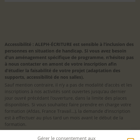
Accessibilité : ALEPH-ÉCRITURE est sensible à l’inclusion des
personnes en situation de handicap. Si vous avez besoin
d’un aménagement spécifique de programme, n’hésitez pas
à nous contacter en amont de votre inscription afin
d’étudier la faisabilité de votre projet (adaptation des
supports, accessibilité de nos salles).
Sauf mention contraire, il n’y a pas de modalité d’accès et les
inscriptions à nos activités sont ouvertes jusqu’au dernier
jour ouvré précédant l’ouverture, dans la limite des places
disponibles. Si vous souhaitez faire prendre en charge votre
formation (Afdas, France Travail…), la demande d’inscription
est à effectuer au plus tard un mois avant le début de la
formation.
NOS ATELIERS
Gérer le consentement aux