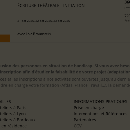
36
ÉCRITURE THÉÂTRALE - INITIATION
pour
720
21 oct 2026, 22 oct 2026, 23 oct 2026
form
avec
Loïc Braunstein
inclusion des personnes en situation de handicap. Si vous avez 
scription afin d’étudier la faisabilité de votre projet (adaptation
cès et les inscriptions à nos activités sont ouvertes jusqu’au derni
ndre en charge votre formation (Afdas, France Travail…), la demande
ILLES
INFORMATIONS PRATIQUES
teliers à Paris
Prise en charge
teliers à Lyon
Interventions et Références
teliers à Bordeaux
Partenaires
e en résidence
CGV