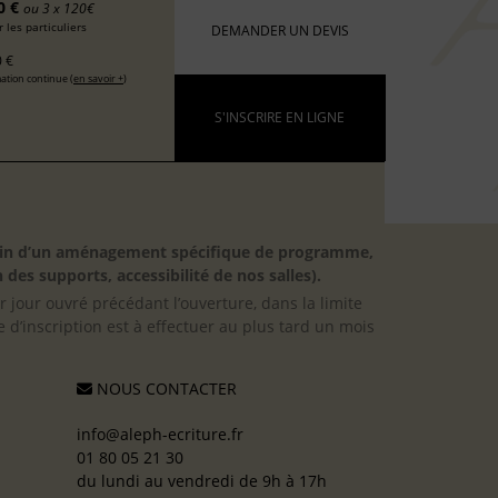
0 €
ou 3 x 120€
 les particuliers
DEMANDER UN DEVIS
 €
ation continue (
en savoir +
)
S'INSCRIRE EN LIGNE
besoin d’un aménagement spécifique de programme,
 des supports, accessibilité de nos salles).
er jour ouvré précédant l’ouverture, dans la limite
 d’inscription est à effectuer au plus tard un mois
NOUS CONTACTER
info@aleph-ecriture.fr
01 80 05 21 30
du lundi au vendredi de 9h à 17h