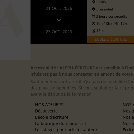
PARIS
21 OCT. 2026
présentiel
3 jours consécutifs
10h-13h / 14h-17h
18 h.
23 OCT. 2026
ÉCOLE D'ÉCRITURE
Accessibilité : ALEPH-ÉCRITURE est sensible à l’
n’hésitez pas à nous contacter en amont de votre in
Sauf mention contraire, il n’y a pas de modalité d’ac
des places disponibles. Si vous souhaitez faire pre
avant le début de la formation.
NOS ATELIERS
NOS V
Découverte
Nos a
L’école d’écriture
Nos a
La fabrique du manuscrit
Nos a
Les stages pour artistes-auteurs
Écrir