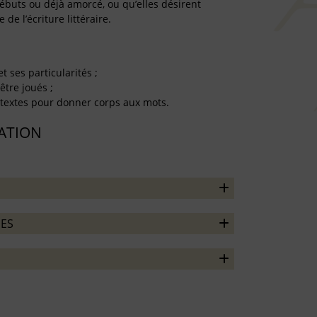
débuts ou déjà amorcé, ou qu’elles désirent
de l’écriture littéraire.
et ses particularités ;
être joués ;
s textes pour donner corps aux mots.
TATION
ES