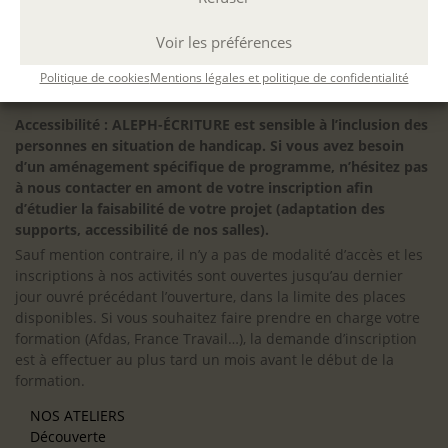
Programmation des prochaines sessions en cours, n’hésitez
pas à
nous contacter
pour toute question
Voir les préférences
Politique de cookies
Mentions légales et politique de confidentialité
Accessibilité : ALEPH-ÉCRITURE est sensible à l’inclusion des
personnes en situation de handicap. Si vous avez besoin
d’un aménagement spécifique de programme, n’hésitez pas
à nous contacter en amont de votre inscription afin
d’étudier la faisabilité de votre projet (adaptation des
supports, accessibilité de nos salles).
Sauf mention contraire, il n’y a pas de modalité d’accès et les
inscriptions à nos activités sont ouvertes jusqu’au dernier
jour ouvré précédant l’ouverture, dans la limite des places
disponibles. Si vous souhaitez faire prendre en charge votre
formation (Afdas, France Travail…), la demande d’inscription
est à effectuer au plus tard un mois avant le début de la
formation.
NOS ATELIERS
Découverte