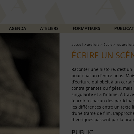
AGENDA
ATELIERS
FORMATEURS
PUBLICA
accueil
>
ateliers
>
école
>
les atelier
ÉCRIRE UN SCÉN
Raconter une histoire, c’est un
pour chacun d’entre nous. Mais 
d’écriture qui obéit à un certa
contraignantes ou figées, mais 
singularité et à l’intime. À tra
fournir à chacun des participa
les différences entre un texte li
d’une trame de film. L’approche
théoriques passent par la prati
PUBLIC