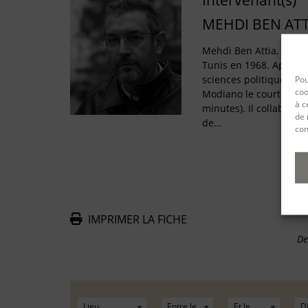
Intervenant(s)
MEHDI BEN ATT
Mehdi Ben Attia, scénar
Tunis en 1968. Après 
sciences politiques, il 
Pou
coo
Modiano le court-métra
à c
minutes). Il collabore 
de 
de…
con
IMPRIMER LA FICHE
De