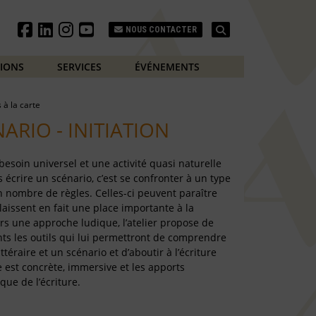
Search
NOUS CONTACTER
TIONS
SERVICES
ÉVÉNEMENTS
s à la carte
ARIO - INITIATION
 besoin universel et une activité quasi naturelle
écrire un scénario, c’est se confronter à un type
in nombre de règles. Celles-ci peuvent paraître
laissent en fait une place importante à la
vers une approche ludique, l’atelier propose de
nts les outils qui lui permettront de comprendre
ttéraire et un scénario et d’aboutir à l’écriture
 est concrète, immersive et les apports
que de l’écriture.