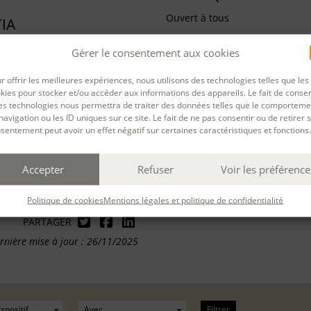
Ouvert à tous
IA
CONTENU
iste et réalisateur, est né à
Gérer le consentement aux cookies
des études d’économie et de
a co-réalisé avec Zina
r offrir les meilleures expériences, nous utilisons des technologies telles que les
MÉTHODES PÉDAGOGIQU
kies pour stocker et/ou accéder aux informations des appareils. Le fait de consen
ge En face (1999, 26
es technologies nous permettra de traiter des données telles que le comporteme
ensuite à l’écriture notamment
navigation ou les ID uniques sur ce site. Le fait de ne pas consentir ou de retirer 
ÉVALUATION
sentement peut avoir un effet négatif sur certaines caractéristiques et fonctions.
Accepter
Refuser
Voir les préférence
Politique de cookies
Mentions légales et politique de confidentialité
PARTAGER
rnière mise à jour : 26/11/2025
Filtrer