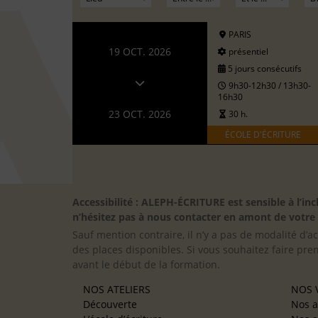
PARIS
19 OCT. 2026
présentiel
5 jours consécutifs
9h30-12h30 / 13h30-
16h30
23 OCT. 2026
30 h.
ÉCOLE D'ÉCRITURE
Accessibilité : ALEPH-ÉCRITURE est sensible à l’
n’hésitez pas à nous contacter en amont de votre in
Sauf mention contraire, il n’y a pas de modalité d’ac
des places disponibles. Si vous souhaitez faire pre
avant le début de la formation.
NOS ATELIERS
NOS V
Découverte
Nos a