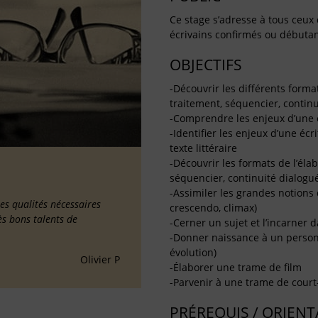
Ce stage s’adresse à tous ceux 
écrivains confirmés ou débuta
OBJECTIFS
-Découvrir les différents format
traitement, séquencier, contin
-Comprendre les enjeux d’une 
-Identifier les enjeux d’une éc
texte littéraire
-Découvrir les formats de l’élab
séquencier, continuité dialogu
-Assimiler les grandes notions 
les qualités nécessaires
crescendo, climax)
ès bons talents de
-Cerner un sujet et l’incarner d
-Donner naissance à un person
évolution)
Olivier P
-Élaborer une trame de film
-Parvenir à une trame de cour
PRÉREQUIS / ORIEN