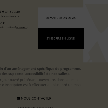
0 €
ou 3 x 200€
 les particuliers
DEMANDER UN DEVIS
0 €
ation continue (
en savoir +
)
S'INSCRIRE EN LIGNE
besoin d’un aménagement spécifique de programme,
 des supports, accessibilité de nos salles).
er jour ouvré précédant l’ouverture, dans la limite
 d’inscription est à effectuer au plus tard un mois
NOUS CONTACTER