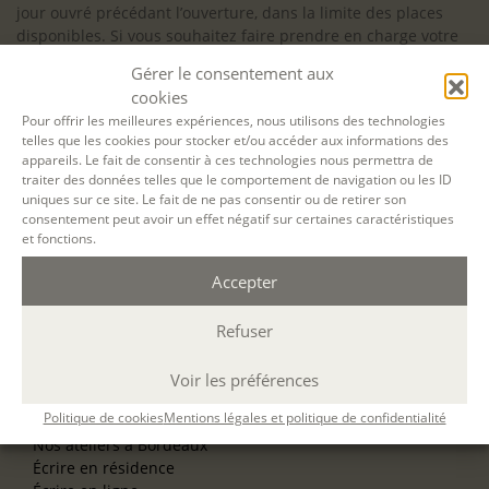
jour ouvré précédant l’ouverture, dans la limite des places
disponibles. Si vous souhaitez faire prendre en charge votre
formation (Afdas, France Travail…), la demande d’inscription
Gérer le consentement aux
est à effectuer au plus tard un mois avant le début de la
cookies
formation.
Pour offrir les meilleures expériences, nous utilisons des technologies
telles que les cookies pour stocker et/ou accéder aux informations des
NOS ATELIERS
appareils. Le fait de consentir à ces technologies nous permettra de
Découverte
traiter des données telles que le comportement de navigation ou les ID
L’école d’écriture
uniques sur ce site. Le fait de ne pas consentir ou de retirer son
La fabrique du manuscrit
consentement peut avoir un effet négatif sur certaines caractéristiques
Les stages pour artistes-auteurs
et fonctions.
Se former à la biographie
Se former à l’animation
Accepter
Refuser
NOS SERVICES
OFFRIR UN ATELIER
NOS VILLES
Voir les préférences
Nos ateliers à Paris
Politique de cookies
Mentions légales et politique de confidentialité
Nos ateliers à Lyon
Nos ateliers à Bordeaux
Écrire en résidence