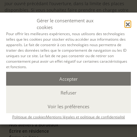
jour ouvré précédant l’ouverture, dans la limite des places
disponibles. Si vous souhaitez faire prendre en charge votre
formation (Afdas, France Travail…), la demande d’inscription
Gérer le consentement aux
est à effectuer au plus tard un mois avant le début de la
cookies
formation.
Pour offrir les meilleures expériences, nous utilisons des technologies
telles que les cookies pour stocker et/ou accéder aux informations des
NOS ATELIERS
appareils. Le fait de consentir à ces technologies nous permettra de
Découverte
traiter des données telles que le comportement de navigation ou les ID
L’école d’écriture
uniques sur ce site. Le fait de ne pas consentir ou de retirer son
La fabrique du manuscrit
consentement peut avoir un effet négatif sur certaines caractéristiques
Les stages pour artistes-auteurs
et fonctions.
Se former à la biographie
Se former à l’animation
Accepter
Refuser
NOS SERVICES
OFFRIR UN ATELIER
NOS VILLES
Voir les préférences
Nos ateliers à Paris
Politique de cookies
Mentions légales et politique de confidentialité
Nos ateliers à Lyon
Nos ateliers à Bordeaux
Écrire en résidence