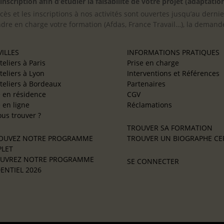
scription afin d’étudier la faisabilité de votre projet (adaptation
cès et les inscriptions à nos activités sont ouvertes jusqu’au derni
ndre en charge votre formation (Afdas, France Travail…), la demande
ILLES
INFORMATIONS PRATIQUES
teliers à Paris
Prise en charge
teliers à Lyon
Interventions et Références
teliers à Bordeaux
Partenaires
e en résidence
CGV
e en ligne
Réclamations
us trouver ?
TROUVER SA FORMATION
OUVEZ NOTRE PROGRAMME
TROUVER UN BIOGRAPHE CER
LET
UVREZ NOTRE PROGRAMME
SE CONNECTER
ENTIEL 2026