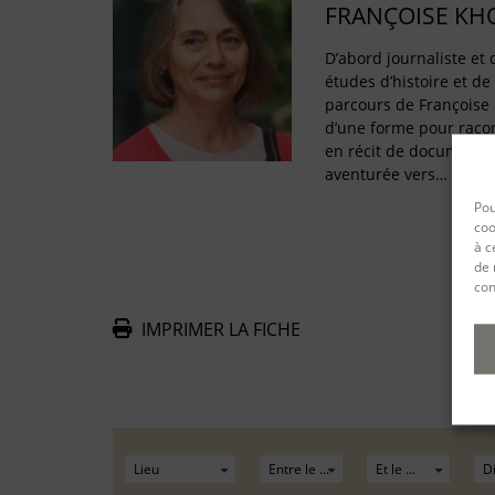
FRANÇOISE KH
D’abord journaliste et
études d’histoire et de 
parcours de Françoise 
d’une forme pour racon
en récit de documents h
aventurée vers…
Pou
coo
à c
de 
con
IMPRIMER LA FICHE
De