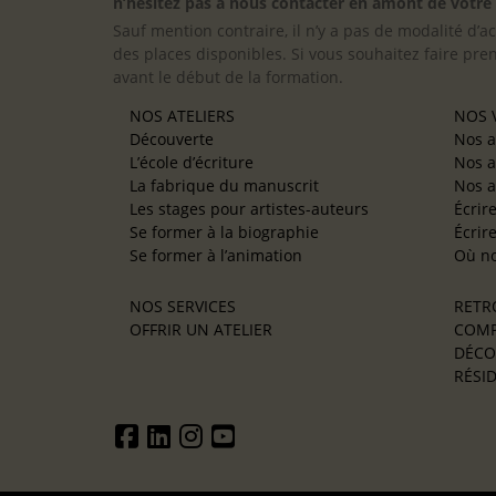
n’hésitez pas à nous contacter en amont de votre in
Sauf mention contraire, il n’y a pas de modalité d’ac
des places disponibles. Si vous souhaitez faire pre
avant le début de la formation.
NOS ATELIERS
NOS V
Découverte
Nos a
L’école d’écriture
Nos a
La fabrique du manuscrit
Nos a
Les stages pour artistes-auteurs
Écrir
Se former à la biographie
Écrir
Se former à l’animation
Où no
NOS SERVICES
RETR
OFFRIR UN ATELIER
COMP
DÉCO
RÉSID