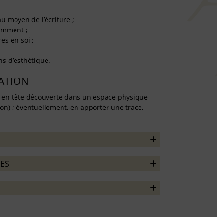
 au moyen de l’écriture ;
remment ;
es en soi ;
ns d’esthétique.
TATION
re en tête découverte dans un espace physique
on) ; éventuellement, en apporter une trace,
ES