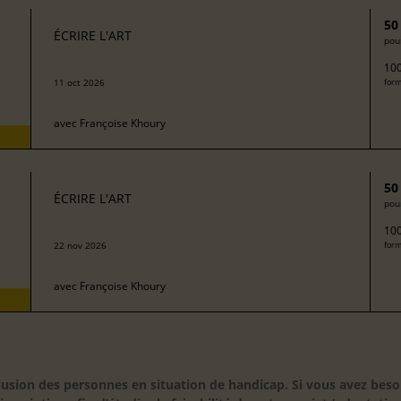
50
ÉCRIRE L'ART
pour
100
11 oct 2026
form
avec
Françoise Khoury
50
ÉCRIRE L'ART
pour
100
22 nov 2026
form
avec
Françoise Khoury
inclusion des personnes en situation de handicap. Si vous avez 