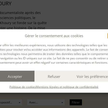
OURY
 documentaliste après des
sciences politiques, le
Khoury se fonde sur la quête
ter une histoire. De la mise
istoriques elle s’est
Gérer le consentement aux cookies
r offrir les meilleures expériences, nous utilisons des technologies telles que les
kies pour stocker et/ou accéder aux informations des appareils. Le fait de consen
es technologies nous permettra de traiter des données telles que le comporteme
navigation ou les ID uniques sur ce site. Le fait de ne pas consentir ou de retirer 
sentement peut avoir un effet négatif sur certaines caractéristiques et fonctions.
PARTAGER
Accepter
Refuser
Voir les préférence
rnière mise à jour : 05/06/2026
Politique de cookies
Mentions légales et politique de confidentialité
Filtrer