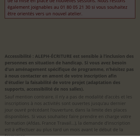
de la mise en place de nouvelles sessions. Nous restons
également joignables au 01 80 05 21 30 si vous souhaitez
être orientés vers un nouvel atelier.
Accessibilité : ALEPH-ÉCRITURE est sensible à l’inclusion des
personnes en situation de handicap. Si vous avez besoin
d’un aménagement spécifique de programme, n’hésitez pas
à nous contacter en amont de votre inscription afin
d’étudier la faisabilité de votre projet (adaptation des
supports, accessibilité de nos salles).
Sauf mention contraire, il n’y a pas de modalité d’accès et les
inscriptions à nos activités sont ouvertes jusqu’au dernier
jour ouvré précédant l’ouverture, dans la limite des places
disponibles. Si vous souhaitez faire prendre en charge votre
formation (Afdas, France Travail…), la demande d’inscription
est à effectuer au plus tard un mois avant le début de la
formation.