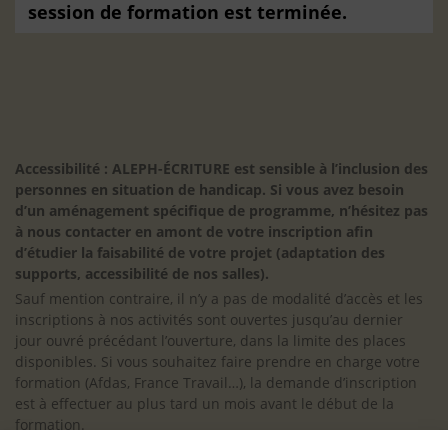
session de formation est terminée.
Accessibilité : ALEPH-ÉCRITURE est sensible à l’inclusion des
personnes en situation de handicap. Si vous avez besoin
d’un aménagement spécifique de programme, n’hésitez pas
à nous contacter en amont de votre inscription afin
d’étudier la faisabilité de votre projet (adaptation des
supports, accessibilité de nos salles).
Sauf mention contraire, il n’y a pas de modalité d’accès et les
inscriptions à nos activités sont ouvertes jusqu’au dernier
jour ouvré précédant l’ouverture, dans la limite des places
disponibles. Si vous souhaitez faire prendre en charge votre
formation (Afdas, France Travail…), la demande d’inscription
est à effectuer au plus tard un mois avant le début de la
formation.