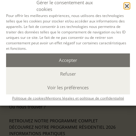
Gérer le consentement aux
NOS ATELIERS
cookies
Découverte
Pour offrir les meilleures expériences, nous utilisons des technologies
L’école d’écriture
telles que les cookies pour stocker et/ou accéder aux informations des
La fabrique du manuscrit
appareils. Le fait de consentir à ces technologies nous permettra de
Les stages pour artistes-auteurs
traiter des données telles que le comportement de navigation ou les ID
Se former à la biographie
uniques sur ce site. Le fait de ne pas consentir ou de retirer son
Se former à l’animation
consentement peut avoir un effet négatif sur certaines caractéristiques
et fonctions.
NOS SERVICES
Accepter
OFFRIR UN ATELIER
NOS VILLES
Refuser
Nos ateliers à Paris
Nos ateliers à Lyon
Voir les préférences
Nos ateliers à Bordeaux
Écrire en résidence
Politique de cookies
Mentions légales et politique de confidentialité
Écrire en ligne
Où nous trouver ?
RETROUVEZ NOTRE PROGRAMME COMPLET
DÉCOUVREZ NOTRE PROGRAMME RÉSIDENTIEL 2026
INFORMATIONS PRATIQUES