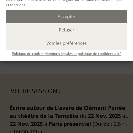
et fonctions.
Ouvert à tous
Accepter
CONTENU
Refuser
MÉTHODES PÉDAGOGIQUES
Voir les préférences
ÉVALUATION
Politique de cookies
Mentions légales et politique de confidentialité
VOTRE SESSION :
Écrire autour de L'avare de Clément Poirée
au théâtre de la Tempête
du
22 Nov. 2025
au
22 Nov. 2025
à
Paris
présentiel
(Durée : 2,5 h.
; 16h30-19h )