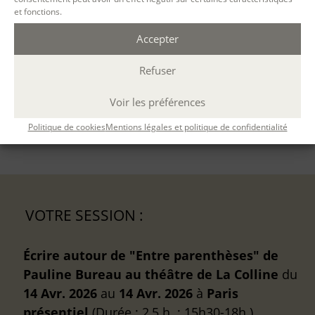
et fonctions.
Ouvert à tous
Accepter
CONTENU
Refuser
MÉTHODES PÉDAGOGIQUES
Voir les préférences
ÉVALUATION
Politique de cookies
Mentions légales et politique de confidentialité
VOTRE SESSION :
Écrire autour de "Entre parenthèses" de
Pauline Bureau au théâtre de La Colline
du
14 Avr. 2026
au
14 Avr. 2026
à
Paris
présentiel
(Durée : 2,5 h. ; 15h30-18h )