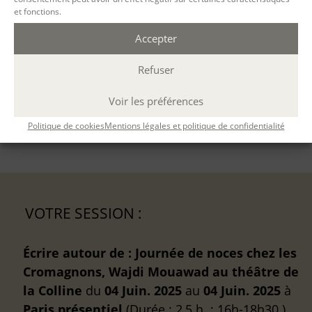
et fonctions.
Ouvert à tous
Accepter
CONTENU
Refuser
MÉTHODES PÉDAGOGIQUES
Voir les préférences
ÉVALUATION
Politique de cookies
Mentions légales et politique de confidentialité
VOTRE SESSION :
Écrire autour de : Journée de noces chez les
Cromagnons, Wajdi Mouawad au théâtre de
la Colline
du
04 Juin. 2025
au
04 Juin. 2025
à
Paris
présentiel
(Durée : 2,5 h. ; 16h-18h30 )