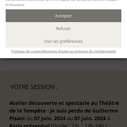
et fonctions.
Ouvert à tous
Accepter
CONTENU
Refuser
MÉTHODES PÉDAGOGIQUES
Voir les préférences
ÉVALUATION
Politique de cookies
Mentions légales et politique de confidentialité
VOTRE SESSION :
Atelier découverte et spectacle au Théâtre
de la Tempête : Je suis perdu de Guillermo
Pisani
du
07 Juin. 2024
au
07 Juin. 2024
à
Paris
présentiel
(Durée : 2 h. ; 17h-19h )