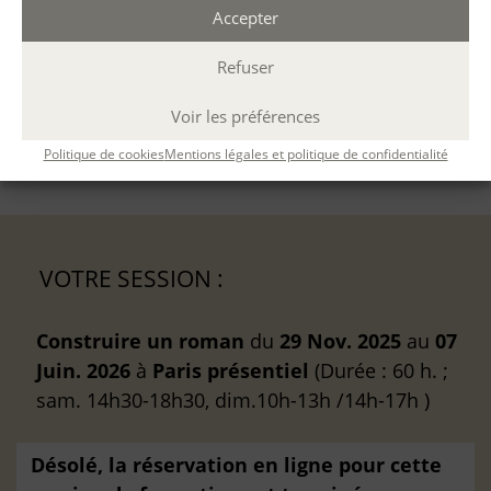
Accepter
CONTENU
Refuser
MÉTHODES PÉDAGOGIQUES
Voir les préférences
ÉVALUATION
Politique de cookies
Mentions légales et politique de confidentialité
VOTRE SESSION :
Construire un roman
du
29 Nov. 2025
au
07
Juin. 2026
à
Paris
présentiel
(Durée : 60 h. ;
sam. 14h30-18h30, dim.10h-13h /14h-17h )
Désolé, la réservation en ligne pour cette