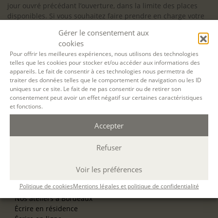
jour ouvré précédant l’ouverture, dans la limite des places
disponibles. Si vous souhaitez faire prendre en charge votre
formation (Afdas, France Travail…), la demande d’inscription
Gérer le consentement aux
est à effectuer au plus tard un mois avant le début de la
cookies
formation.
Pour offrir les meilleures expériences, nous utilisons des technologies
telles que les cookies pour stocker et/ou accéder aux informations des
NOS ATELIERS
appareils. Le fait de consentir à ces technologies nous permettra de
Découverte
traiter des données telles que le comportement de navigation ou les ID
L’école d’écriture
uniques sur ce site. Le fait de ne pas consentir ou de retirer son
La fabrique du manuscrit
consentement peut avoir un effet négatif sur certaines caractéristiques
Les stages pour artistes-auteurs
et fonctions.
Se former à la biographie
Se former à l’animation
Accepter
Refuser
NOS SERVICES
OFFRIR UN ATELIER
NOS VILLES
Voir les préférences
Nos ateliers à Paris
Politique de cookies
Mentions légales et politique de confidentialité
Nos ateliers à Lyon
Nos ateliers à Bordeaux
Écrire en résidence