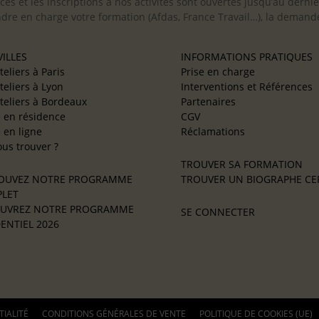
cès et les inscriptions à nos activités sont ouvertes jusqu’au derni
ndre en charge votre formation (Afdas, France Travail…), la demande
ILLES
INFORMATIONS PRATIQUES
teliers à Paris
Prise en charge
teliers à Lyon
Interventions et Références
teliers à Bordeaux
Partenaires
e en résidence
CGV
e en ligne
Réclamations
us trouver ?
TROUVER SA FORMATION
OUVEZ NOTRE PROGRAMME
TROUVER UN BIOGRAPHE CER
LET
UVREZ NOTRE PROGRAMME
SE CONNECTER
ENTIEL 2026
TIALITÉ
CONDITIONS GÉNÉRALES DE VENTE
POLITIQUE DE COOKIES (UE)