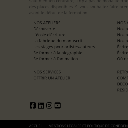
Sauf mention contraire, il n’y a pas de modalité d’ac
des places disponibles. Si vous souhaitez faire pre
avant le début de la formation.
NOS ATELIERS
NOS V
Découverte
Nos a
L’école d’écriture
Nos a
La fabrique du manuscrit
Nos a
Les stages pour artistes-auteurs
Écrir
Se former à la biographie
Écrir
Se former à l’animation
Où no
NOS SERVICES
RETR
OFFRIR UN ATELIER
COMP
DÉCO
RÉSID
ACCUEIL
MENTIONS LÉGALES ET POLITIQUE DE CONFIDEN