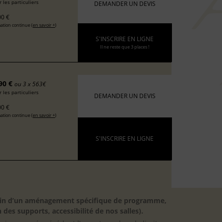
 les particuliers
DEMANDER UN DEVIS
0 €
ation continue (
en savoir +
)
S'INSCRIRE EN LIGNE
Il ne reste que 3 places !
90 €
ou 3 x 563€
 les particuliers
DEMANDER UN DEVIS
0 €
ation continue (
en savoir +
)
S'INSCRIRE EN LIGNE
besoin d’un aménagement spécifique de programme,
 des supports, accessibilité de nos salles).