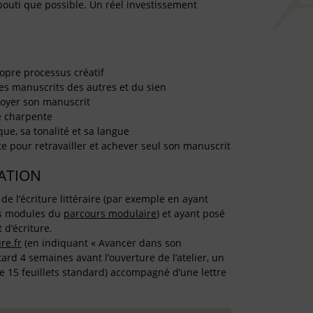
outi que possible. Un réel investissement
ropre processus créatif
des manuscrits des autres et du sien
loyer son manuscrit
e charpente
que, sa tonalité et sa langue
te pour retravailler et achever seul son manuscrit
TATION
e l’écriture littéraire (par exemple en ayant
is modules du
parcours modulaire
) et ayant posé
 d’écriture.
re.fr
(en indiquant « Avancer dans son
tard 4 semaines avant l’ouverture de l’atelier, un
de 15 feuillets standard) accompagné d’une lettre