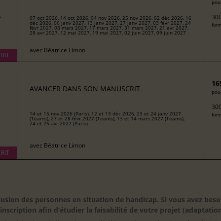
pour
e
300
07 oct 2026, 14 oct 2026, 04 nov 2026, 25 nov 2026, 02 déc 2026, 16
déc 2026, 06 janv 2027, 13 janv 2027, 27 janv 2027, 03 févr 2027, 24
form
févr 2027, 03 mars 2027, 17 mars 2027, 31 mars 2027, 21 avr 2027,
28 avr 2027, 12 mai 2027, 19 mai 2027, 02 juin 2027, 09 juin 2027
avec
Béatrice Limon
RIT
16
AVANCER DANS SON MANUSCRIT
pour
300
14 et 15 nov 2026 (Paris), 12 et 13 déc 2026, 23 et 24 janv 2027
form
(Teams), 27 et 28 févr 2027 (Teams), 13 et 14 mars 2027 (Teams),
24 et 25 avr 2027 (Paris)
avec
Béatrice Limon
RIT
inclusion des personnes en situation de handicap. Si vous avez 
scription afin d’étudier la faisabilité de votre projet (adaptation