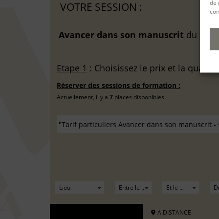
de 
VOTRE SESSION :
con
Avancer dans son manuscrit
du
17 N
Etape 1
: Choisissez le prix et la quantit
Réserver des sessions de formation :
Actuellement, il y a
7
places disponibles.
A DISTANCE