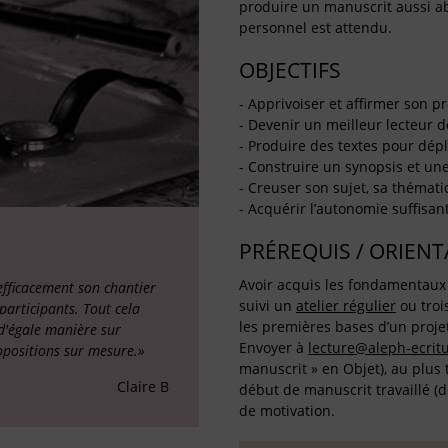
produire un manuscrit aussi ab
personnel est attendu.
OBJECTIFS
- Apprivoiser et affirmer son p
- Devenir un meilleur lecteur 
- Produire des textes pour dép
- Construire un synopsis et un
- Creuser son sujet, sa thémati
- Acquérir l’autonomie suffisan
PRÉREQUIS / ORIEN
Avoir acquis les fondamentaux d
efficacement son chantier
suivi un
atelier régulier
ou tro
 participants. Tout cela
les premières bases d’un projet
d'égale manière sur
Envoyer à
lecture@aleph-ecritu
opositions sur mesure.»
manuscrit » en Objet), au plus 
Claire B
début de manuscrit travaillé (
de motivation.