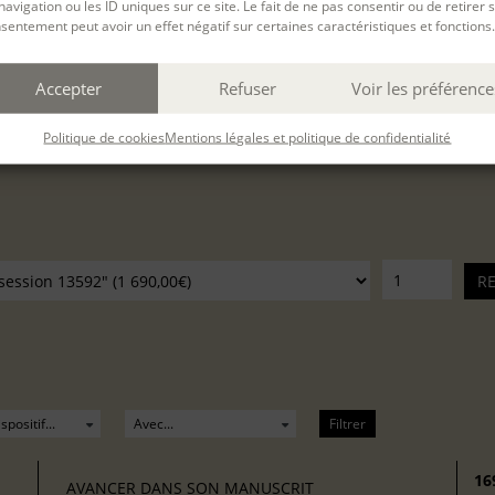
navigation ou les ID uniques sur ce site. Le fait de ne pas consentir ou de retirer 
sentement peut avoir un effet négatif sur certaines caractéristiques et fonctions.
ov. 2026
au
19 Mai. 2027
à
Paris
présentiel
(Durée : 
Accepter
Refuser
Voir les préférence
Politique de cookies
Mentions légales et politique de confidentialité
é :
Filtrer
16
AVANCER DANS SON MANUSCRIT