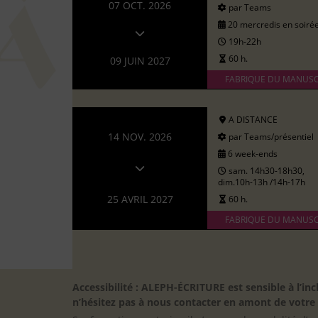
07 OCT. 2026
par Teams
20 mercredis en soiré
19h-22h
60 h.
09 JUIN 2027
FABRIQUE DU MANUSC
A DISTANCE
14 NOV. 2026
par Teams/présentiel
6 week-ends
sam. 14h30-18h30,
dim.10h-13h /14h-17h
25 AVRIL 2027
60 h.
FABRIQUE DU MANUSC
Accessibilité : ALEPH-ÉCRITURE est sensible à l’
n’hésitez pas à nous contacter en amont de votre in