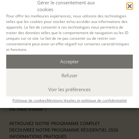
Gérer le consentement aux
NOS ATELIERS
cookies
Découverte
Pour offrir les meilleures expériences, nous utilisons des technologies
L’école d’écriture
telles que les cookies pour stocker et/ou accéder aux informations des
La fabrique du manuscrit
appareils. Le fait de consentir à ces technologies nous permettra de
Les stages pour artistes-auteurs
traiter des données telles que le comportement de navigation ou les ID
Se former à la biographie
uniques sur ce site. Le fait de ne pas consentir ou de retirer son
Se former à l’animation
consentement peut avoir un effet négatif sur certaines caractéristiques
et fonctions.
NOS SERVICES
Accepter
OFFRIR UN ATELIER
NOS VILLES
Refuser
Nos ateliers à Paris
Nos ateliers à Lyon
Voir les préférences
Nos ateliers à Bordeaux
Écrire en résidence
Politique de cookies
Mentions légales et politique de confidentialité
Écrire en ligne
Où nous trouver ?
RETROUVEZ NOTRE PROGRAMME COMPLET
DÉCOUVREZ NOTRE PROGRAMME RÉSIDENTIEL 2026
INFORMATIONS PRATIQUES