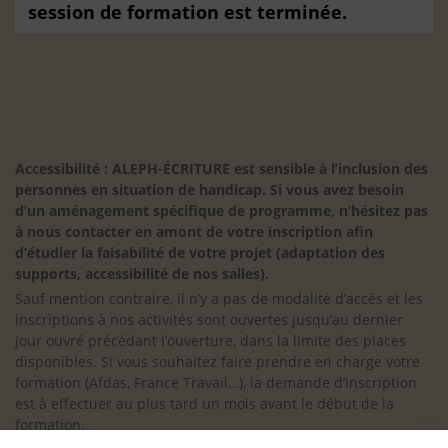
session de formation est terminée.
Accessibilité : ALEPH-ÉCRITURE est sensible à l’inclusion des
personnes en situation de handicap. Si vous avez besoin
d’un aménagement spécifique de programme, n’hésitez pas
à nous contacter en amont de votre inscription afin
d’étudier la faisabilité de votre projet (adaptation des
supports, accessibilité de nos salles).
Sauf mention contraire, il n’y a pas de modalité d’accès et les
inscriptions à nos activités sont ouvertes jusqu’au dernier
jour ouvré précédant l’ouverture, dans la limite des places
disponibles. Si vous souhaitez faire prendre en charge votre
formation (Afdas, France Travail…), la demande d’inscription
est à effectuer au plus tard un mois avant le début de la
formation.