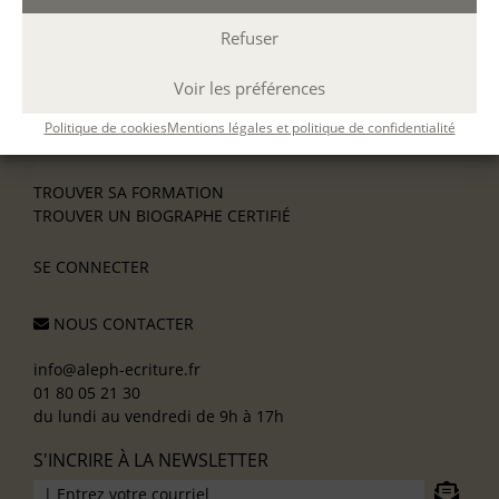
DÉCOUVREZ NOTRE PROGRAMME RÉSIDENTIEL 2026
INFORMATIONS PRATIQUES
Refuser
Prise en charge
Interventions et Références
Voir les préférences
Partenaires
CGV
Politique de cookies
Mentions légales et politique de confidentialité
Réclamations
TROUVER SA FORMATION
TROUVER UN BIOGRAPHE CERTIFIÉ
SE CONNECTER
NOUS CONTACTER
info@aleph-ecriture.fr
01 80 05 21 30
du lundi au vendredi de 9h à 17h
S'INCRIRE À LA NEWSLETTER