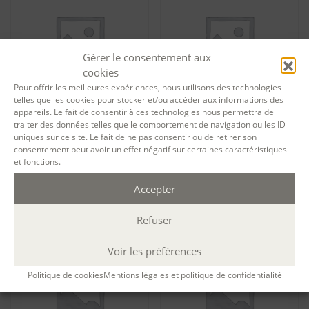
Gérer le consentement aux
cookies
Pour offrir les meilleures expériences, nous utilisons des technologies
telles que les cookies pour stocker et/ou accéder aux informations des
appareils. Le fait de consentir à ces technologies nous permettra de
traiter des données telles que le comportement de navigation ou les ID
Tarif formation permanente
Tarif formation permanente
uniques sur ce site. Le fait de ne pas consentir ou de retirer son
Le parcours – Module 1 :
Le parcours – Module 1 :
consentement peut avoir un effet négatif sur certaines caractéristiques
Oser écrire – session 12338
Oser écrire – session 12394
et fonctions.
720,00
€
720,00
€
Ajouter au panier
Ajouter au panier
Accepter
Refuser
Voir les préférences
Politique de cookies
Mentions légales et politique de confidentialité