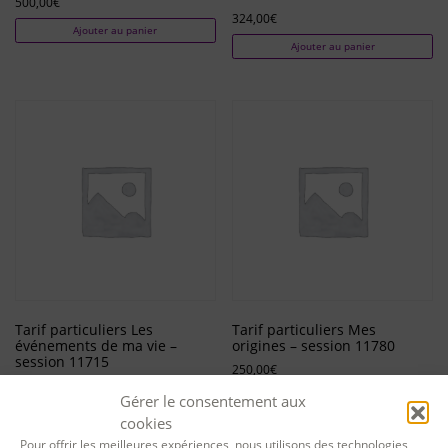
500,00
€
324,00
€
Ajouter au panier
Ajouter au panier
Tarif particuliers Les
Tarif particuliers Mes
événements de ma vie –
origines – session 11780
session 11715
250,00
€
250,00
€
Ajouter au panier
Gérer le consentement aux
Ajouter au panier
cookies
Pour offrir les meilleures expériences, nous utilisons des technologies