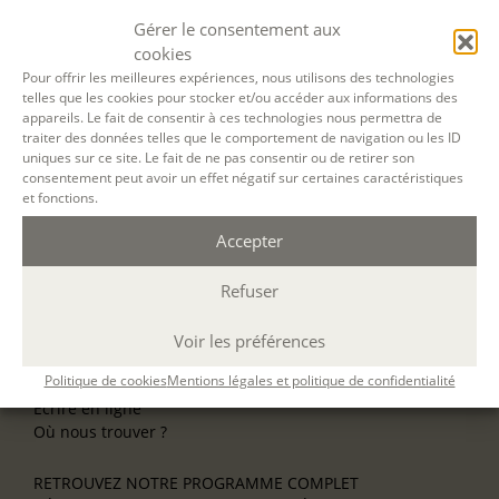
formation.
Gérer le consentement aux
cookies
NOS ATELIERS
Découverte
Pour offrir les meilleures expériences, nous utilisons des technologies
telles que les cookies pour stocker et/ou accéder aux informations des
L’école d’écriture
appareils. Le fait de consentir à ces technologies nous permettra de
La fabrique du manuscrit
traiter des données telles que le comportement de navigation ou les ID
Les stages pour artistes-auteurs
uniques sur ce site. Le fait de ne pas consentir ou de retirer son
Se former à la biographie
consentement peut avoir un effet négatif sur certaines caractéristiques
Se former à l’animation
et fonctions.
Accepter
NOS SERVICES
OFFRIR UN ATELIER
Refuser
NOS VILLES
Nos ateliers à Paris
Nos ateliers à Lyon
Voir les préférences
Nos ateliers à Bordeaux
Politique de cookies
Mentions légales et politique de confidentialité
Écrire en résidence
Écrire en ligne
Où nous trouver ?
RETROUVEZ NOTRE PROGRAMME COMPLET