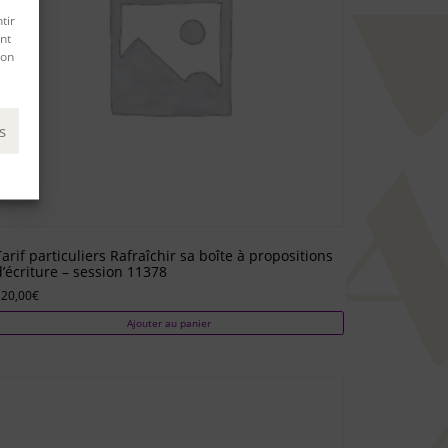
tir
nt
son
s
Tarif particuliers Rafraîchir sa boîte à propositions
d’écriture – session 11378
120,00
€
Ajouter au panier