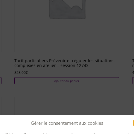
Tarif particuliers Prévenir et réguler les situations
complexes en atelier – session 12743
828,00
€
Ajouter au panier
Gérer le consentement aux cookies