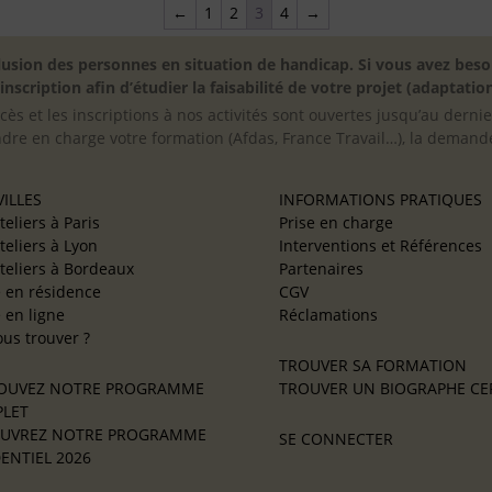
←
1
2
3
4
→
inclusion des personnes en situation de handicap. Si vous avez 
scription afin d’étudier la faisabilité de votre projet (adaptation
cès et les inscriptions à nos activités sont ouvertes jusqu’au derni
ndre en charge votre formation (Afdas, France Travail…), la demande
ILLES
INFORMATIONS PRATIQUES
teliers à Paris
Prise en charge
teliers à Lyon
Interventions et Références
teliers à Bordeaux
Partenaires
e en résidence
CGV
e en ligne
Réclamations
us trouver ?
TROUVER SA FORMATION
OUVEZ NOTRE PROGRAMME
TROUVER UN BIOGRAPHE CER
LET
UVREZ NOTRE PROGRAMME
SE CONNECTER
ENTIEL 2026