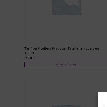
Tarif particuliers Pratiquer l’atelier en vue d’en
animer
552,00
€
Ajouter au panier