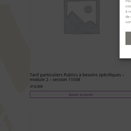
Pou
coo
à c
de 
con
Tarif particuliers Publics à besoins spécifiques –
module 2 – session 11038
414,00
€
Ajouter au panier