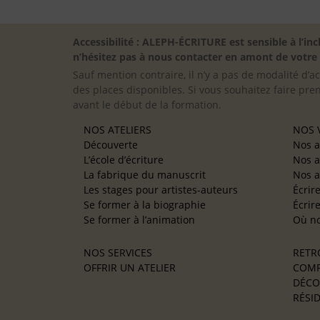
Accessibilité : ALEPH-ÉCRITURE est sensible à l’
n’hésitez pas à nous contacter en amont de votre in
Sauf mention contraire, il n’y a pas de modalité d’ac
des places disponibles. Si vous souhaitez faire pre
avant le début de la formation.
NOS ATELIERS
NOS V
Découverte
Nos a
L’école d’écriture
Nos a
La fabrique du manuscrit
Nos a
Les stages pour artistes-auteurs
Écrir
Se former à la biographie
Écrir
Se former à l’animation
Où no
NOS SERVICES
RETR
OFFRIR UN ATELIER
COMP
DÉCO
RÉSID