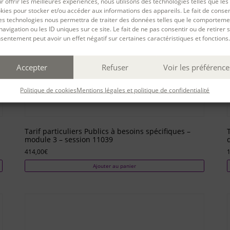
r offrir les meilleures expériences, nous utilisons des technologies telles que les
kies pour stocker et/ou accéder aux informations des appareils. Le fait de consen
es technologies nous permettra de traiter des données telles que le comporteme
navigation ou les ID uniques sur ce site. Le fait de ne pas consentir ou de retirer 
sentement peut avoir un effet négatif sur certaines caractéristiques et fonctions.
Accepter
Refuser
Voir les préférence
Politique de cookies
Mentions légales et politique de confidentialité
Tarif particuliers Publics à besoins spécifiques –
module 3 – session 11039
414,00
€
Ajouter au panier