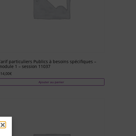
Tarif particuliers Publics à besoins spécifiques –
module 1 – session 11037
414,00
€
Ajouter au panier