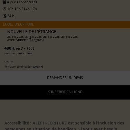
4 jours consécutifs
10h-13h / 14h-17h
24 h.
ÉCOLE D'ÉCRITURE
NOUVELLE DE L'ÉTRANGE
26 oct 2026, 27 oct 2026, 28 oct 2026, 29 oct 2026
avec
Annette Targowla
480 €
ou 3 x 160€
pour les particuliers
960 €
formation continue (
en savoir +
)
DEMANDER UN DEVIS
S'INSCRIRE EN LIGNE
Accessibilité : ALEPH-ÉCRITURE est sensible à l’inclusion des
personnes en situation de handicap. Si vous avez besoin