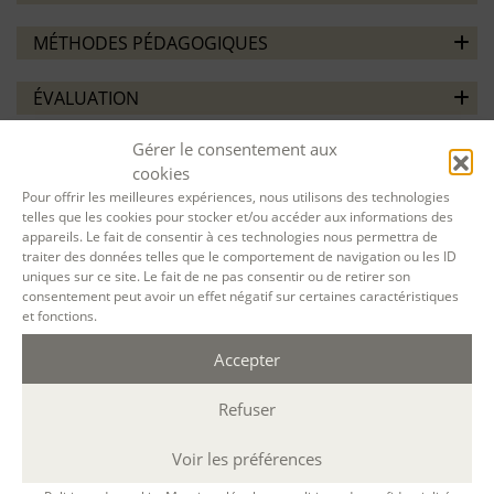
MÉTHODES PÉDAGOGIQUES
ÉVALUATION
Gérer le consentement aux
cookies
Pour offrir les meilleures expériences, nous utilisons des technologies
telles que les cookies pour stocker et/ou accéder aux informations des
appareils. Le fait de consentir à ces technologies nous permettra de
VOTRE SESSION :
traiter des données telles que le comportement de navigation ou les ID
uniques sur ce site. Le fait de ne pas consentir ou de retirer son
consentement peut avoir un effet négatif sur certaines caractéristiques
Nouvelle de l’étrange
du
28 Oct. 2024
au
31
et fonctions.
Oct. 2024
à
Paris
présentiel
(Durée : 24 h. ;
Accepter
10h-13h / 14h-17h )
Refuser
Désolé, la réservation en ligne pour cette
Voir les préférences
session de formation est terminée.