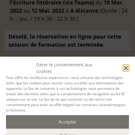
l’écriture littéraire (via Teams)
du
10 Mar.
2022
au
12 Mai. 2022
à
A distance
(Durée : 24
h. ; jeu. / 19 h 30 - 22 h 30 )
Désolé, la réservation en ligne pour cette
session de formation est terminée.
Gérer le consentement aux
cookies
Pour offrir les meilleures expériences, nous utilisons des technologies
telles que les cookies pour stocker et/ou accéder aux informations des
appareils. Le fait de consentir à ces technologies nous permettra de
traiter des données telles que le comportement de navigation ou les ID
uniques sur ce site. Le fait de ne pas consentir ou de retirer son
consentement peut avoir un effet négatif sur certaines caractéristiques
et fonctions.
Accepter
Filtrer