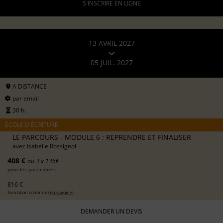
S'INSCRIRE EN LIGNE
13 AVRIL 2027
05 JUIL. 2027
A DISTANCE
par email
30 h.
ÉCOLE D'ÉCRITURE
LE PARCOURS - MODULE 6 : REPRENDRE ET FINALISER
avec
Isabelle Rossignol
408 €
ou 3 x 136€
pour les particuliers
816 €
formation continue (
en savoir +
)
DEMANDER UN DEVIS