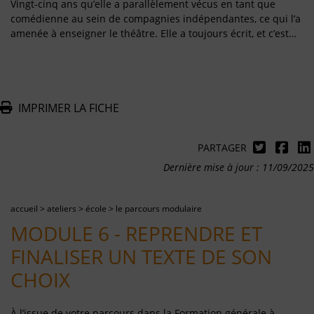
Vingt-cinq ans qu’elle a parallèlement vécus en tant que
comédienne au sein de compagnies indépendantes, ce qui l’a
amenée à enseigner le théâtre. Elle a toujours écrit, et c’est…
IMPRIMER LA FICHE
PARTAGER
Dernière mise à jour : 11/09/2025
accueil
>
ateliers
>
école
>
le parcours modulaire
MODULE 6 - REPRENDRE ET
FINALISER UN TEXTE DE SON
CHOIX
À l’issue de votre parcours dans la Formation générale à