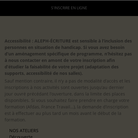
S'INSCRIRE EN LIGNE
Accessibilité : ALEPH-ÉCRITURE est sensible à l’inclusion des
personnes en situation de handicap. Si vous avez besoin
d’un aménagement spécifique de programme, n’hésitez pas
à nous contacter en amont de votre inscription afin
d’étudier la faisabilité de votre projet (adaptation des
supports, accessibilité de nos salles).
Sauf mention contraire, il n’y a pas de modalité d’accès et les
inscriptions à nos activités sont ouvertes jusqu’au dernier
jour ouvré précédant l’ouverture, dans la limite des places
disponibles. Si vous souhaitez faire prendre en charge votre
formation (Afdas, France Travail…), la demande d’inscription
est à effectuer au plus tard un mois avant le début de la
formation.
NOS ATELIERS
Découverte