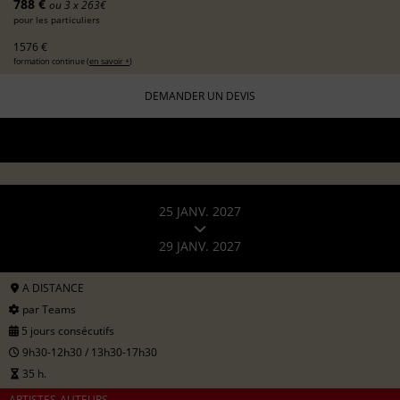
788 €
ou 3 x 263€
pour les particuliers
1576 €
formation continue (
en savoir +
)
DEMANDER UN DEVIS
25 JANV. 2027
29 JANV. 2027
A DISTANCE
par Teams
5 jours consécutifs
9h30-12h30 / 13h30-17h30
35 h.
ARTISTES-AUTEURS