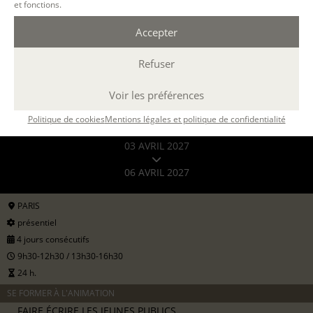
et fonctions.
Accepter
Refuser
Voir les préférences
Filtrer
Politique de cookies
Mentions légales et politique de confidentialité
03 AVRIL 2027
06 AVRIL 2027
PARIS
présentiel
4 jours consécutifs
9h30-12h30 / 13h30-16h30
24 h.
SE FORMER À L'ANIMATION
FAIRE ÉCRIRE LES JEUNES PUBLICS