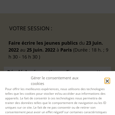
VOTRE SESSION :
Faire écrire les jeunes publics
du
23 Juin.
2022
au
25 Juin. 2022
à
Paris
(Durée : 18 h. ; 9
h 30 - 16 h 30 )
Désolé, la réservation en ligne pour cette
Gérer le consentement aux
session de formation est terminée.
cookies
Pour offrir les meilleures expériences, nous utilisons des technologies
telles que les cookies pour stocker et/ou accéder aux informations des
appareils. Le fait de consentir à ces technologies nous permettra de
traiter des données telles que le comportement de navigation ou les ID
uniques sur ce site. Le fait de ne pas consentir ou de retirer son
consentement peut avoir un effet négatif sur certaines caractéristiques