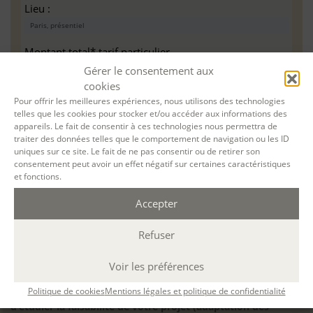
Lieu :
Montant total* tarif particulier
Gérer le consentement aux
cookies
Pour un atelier à distance par Teams, nous vous
Pour offrir les meilleures expériences, nous utilisons des technologies
invitons à vérifier au préalable que vous avez la
telles que les cookies pour stocker et/ou accéder aux informations des
appareils. Le fait de consentir à ces technologies nous permettra de
configuration minimale requise pour pouvoir travailler
traiter des données telles que le comportement de navigation ou les ID
dans les meilleures conditions : Configuration
uniques sur ce site. Le fait de ne pas consentir ou de retirer son
matérielle requise pour
Microsoft Teams | Microsoft
consentement peut avoir un effet négatif sur certaines caractéristiques
Learn
et fonctions.
Accepter
Refuser
Accessibilité : ALEPH-ÉCRITURE est sensible à l’inclusion des
personnes en situation de handicap. Si vous avez besoin
Voir les préférences
d’un aménagement spécifique de programme, n’hésitez pas
Politique de cookies
Mentions légales et politique de confidentialité
à nous contacter en amont de votre inscription afin
d’étudier la faisabilité de votre projet (adaptation des