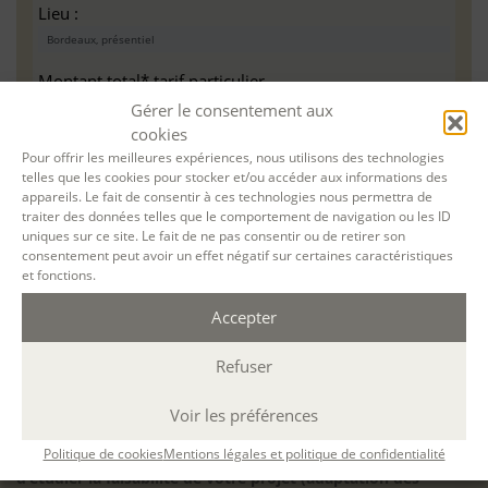
Lieu :
Montant total* tarif particulier
Gérer le consentement aux
cookies
Pour un atelier à distance par Teams, nous vous
Pour offrir les meilleures expériences, nous utilisons des technologies
invitons à vérifier au préalable que vous avez la
telles que les cookies pour stocker et/ou accéder aux informations des
appareils. Le fait de consentir à ces technologies nous permettra de
configuration minimale requise pour pouvoir travailler
traiter des données telles que le comportement de navigation ou les ID
dans les meilleures conditions : Configuration
uniques sur ce site. Le fait de ne pas consentir ou de retirer son
matérielle requise pour
Microsoft Teams | Microsoft
consentement peut avoir un effet négatif sur certaines caractéristiques
Learn
et fonctions.
Accepter
Refuser
Accessibilité : ALEPH-ÉCRITURE est sensible à l’inclusion des
personnes en situation de handicap. Si vous avez besoin
Voir les préférences
d’un aménagement spécifique de programme, n’hésitez pas
Politique de cookies
Mentions légales et politique de confidentialité
à nous contacter en amont de votre inscription afin
d’étudier la faisabilité de votre projet (adaptation des