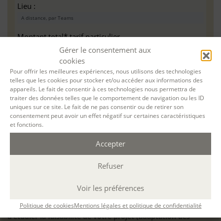
Lieu :
Montant total* tarif particulier
Gérer le consentement aux
cookies
Pour un atelier à distance par Teams, nous vous
Pour offrir les meilleures expériences, nous utilisons des technologies
invitons à vérifier au préalable que vous avez la
telles que les cookies pour stocker et/ou accéder aux informations des
appareils. Le fait de consentir à ces technologies nous permettra de
configuration minimale requise pour pouvoir travailler
traiter des données telles que le comportement de navigation ou les ID
dans les meilleures conditions : Configuration
uniques sur ce site. Le fait de ne pas consentir ou de retirer son
matérielle requise pour
Microsoft Teams | Microsoft
consentement peut avoir un effet négatif sur certaines caractéristiques
Learn
et fonctions.
Accepter
Refuser
Accessibilité : ALEPH-ÉCRITURE est sensible à l’inclusion des
personnes en situation de handicap. Si vous avez besoin
Voir les préférences
d’un aménagement spécifique de programme, n’hésitez pas
Politique de cookies
Mentions légales et politique de confidentialité
à nous contacter en amont de votre inscription afin
d’étudier la faisabilité de votre projet (adaptation des