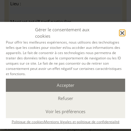
Lieu :
Montant total* tarif particulier
Gérer le consentement aux
cookies
Pour un atelier à distance par Teams, nous vous
Pour offrir les meilleures expériences, nous utilisons des technologies
invitons à vérifier au préalable que vous avez la
telles que les cookies pour stocker et/ou accéder aux informations des
appareils. Le fait de consentir à ces technologies nous permettra de
configuration minimale requise pour pouvoir travailler
traiter des données telles que le comportement de navigation ou les ID
dans les meilleures conditions : Configuration
uniques sur ce site. Le fait de ne pas consentir ou de retirer son
matérielle requise pour
Microsoft Teams | Microsoft
consentement peut avoir un effet négatif sur certaines caractéristiques
Learn
et fonctions.
Accepter
Refuser
Accessibilité : ALEPH-ÉCRITURE est sensible à l’inclusion des
personnes en situation de handicap. Si vous avez besoin
Voir les préférences
d’un aménagement spécifique de programme, n’hésitez pas
Politique de cookies
Mentions légales et politique de confidentialité
à nous contacter en amont de votre inscription afin
d’étudier la faisabilité de votre projet (adaptation des