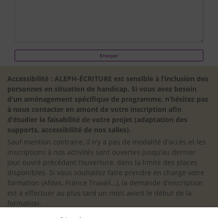
Accessibilité : ALEPH-ÉCRITURE est sensible à l’inclusion des
personnes en situation de handicap. Si vous avez besoin
d’un aménagement spécifique de programme, n’hésitez pas
à nous contacter en amont de votre inscription afin
d’étudier la faisabilité de votre projet (adaptation des
supports, accessibilité de nos salles).
Sauf mention contraire, il n’y a pas de modalité d’accès et les
inscriptions à nos activités sont ouvertes jusqu’au dernier
jour ouvré précédant l’ouverture, dans la limite des places
disponibles. Si vous souhaitez faire prendre en charge votre
formation (Afdas, France Travail…), la demande d’inscription
est à effectuer au plus tard un mois avant le début de la
formation.