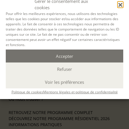
Gérer le consentement aux
NOS ATELIERS
cookies
Découverte
L’école d’écriture
Pour offrir les meilleures expériences, nous utilisons des technologies
telles que les cookies pour stocker et/ou accéder aux informations des
La fabrique du manuscrit
appareils. Le fait de consentir à ces technologies nous permettra de
Les stages pour artistes-auteurs
traiter des données telles que le comportement de navigation ou les ID
Se former à la biographie
uniques sur ce site. Le fait de ne pas consentir ou de retirer son
Se former à l’animation
consentement peut avoir un effet négatif sur certaines caractéristiques
et fonctions.
NOS SERVICES
Accepter
OFFRIR UN ATELIER
NOS VILLES
Refuser
Nos ateliers à Paris
Nos ateliers à Lyon
Nos ateliers à Bordeaux
Voir les préférences
Écrire en résidence
Politique de cookies
Mentions légales et politique de confidentialité
Écrire en ligne
Où nous trouver ?
RETROUVEZ NOTRE PROGRAMME COMPLET
DÉCOUVREZ NOTRE PROGRAMME RÉSIDENTIEL 2026
INFORMATIONS PRATIQUES