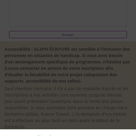
Accessibilité : ALEPH-ÉCRITURE est sensible à l’inclusion des
personnes en situation de handicap. Si vous avez besoin
d’un aménagement spécifique de programme, n’hésitez pas
à nous contacter en amont de votre inscription afin
d’étudier la faisabilité de votre projet (adaptation des
supports, accessibilité de nos salles).
Sauf mention contraire, il n’y a pas de modalité d’accès et les
inscriptions à nos activités sont ouvertes jusqu’au dernier
jour ouvré précédant l’ouverture, dans la limite des places
disponibles. Si vous souhaitez faire prendre en charge votre
formation (Afdas, France Travail…), la demande d’inscription
est à effectuer au plus tard un mois avant le début de la
formation.