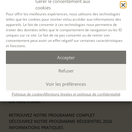
Gérer le consentement aux
NOS ATELIERS
cookies
Découverte
L’école d’écriture
Pour offrir les meilleures expériences, nous utilisons des technologies
telles que les cookies pour stocker et/ou accéder aux informations des
La fabrique du manuscrit
appareils. Le fait de consentir à ces technologies nous permettra de
Les stages pour artistes-auteurs
traiter des données telles que le comportement de navigation ou les ID
Se former à la biographie
uniques sur ce site. Le fait de ne pas consentir ou de retirer son
Se former à l’animation
consentement peut avoir un effet négatif sur certaines caractéristiques
et fonctions.
NOS SERVICES
Accepter
OFFRIR UN ATELIER
NOS VILLES
Refuser
Nos ateliers à Paris
Nos ateliers à Lyon
Nos ateliers à Bordeaux
Voir les préférences
Écrire en résidence
Politique de cookies
Mentions légales et politique de confidentialité
Écrire en ligne
Où nous trouver ?
RETROUVEZ NOTRE PROGRAMME COMPLET
DÉCOUVREZ NOTRE PROGRAMME RÉSIDENTIEL 2026
INFORMATIONS PRATIQUES