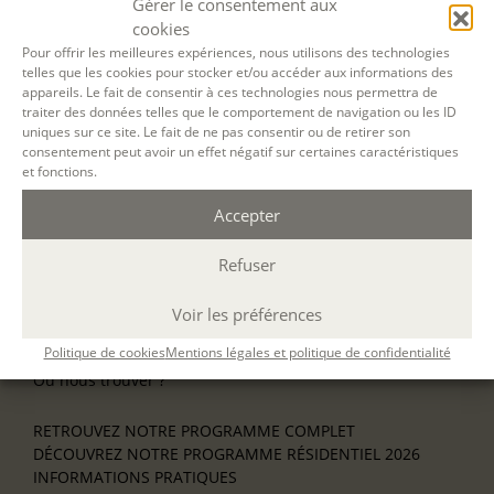
Gérer le consentement aux
NOS ATELIERS
cookies
Découverte
L’école d’écriture
Pour offrir les meilleures expériences, nous utilisons des technologies
telles que les cookies pour stocker et/ou accéder aux informations des
La fabrique du manuscrit
appareils. Le fait de consentir à ces technologies nous permettra de
Les stages pour artistes-auteurs
traiter des données telles que le comportement de navigation ou les ID
Se former à la biographie
uniques sur ce site. Le fait de ne pas consentir ou de retirer son
Se former à l’animation
consentement peut avoir un effet négatif sur certaines caractéristiques
et fonctions.
NOS SERVICES
Accepter
OFFRIR UN ATELIER
NOS VILLES
Refuser
Nos ateliers à Paris
Nos ateliers à Lyon
Nos ateliers à Bordeaux
Voir les préférences
Écrire en résidence
Politique de cookies
Mentions légales et politique de confidentialité
Écrire en ligne
Où nous trouver ?
RETROUVEZ NOTRE PROGRAMME COMPLET
DÉCOUVREZ NOTRE PROGRAMME RÉSIDENTIEL 2026
INFORMATIONS PRATIQUES