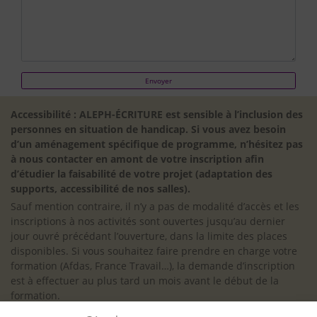
Accessibilité : ALEPH-ÉCRITURE est sensible à l’inclusion des
personnes en situation de handicap. Si vous avez besoin
d’un aménagement spécifique de programme, n’hésitez pas
à nous contacter en amont de votre inscription afin
d’étudier la faisabilité de votre projet (adaptation des
supports, accessibilité de nos salles).
Sauf mention contraire, il n’y a pas de modalité d’accès et les
inscriptions à nos activités sont ouvertes jusqu’au dernier
jour ouvré précédant l’ouverture, dans la limite des places
disponibles. Si vous souhaitez faire prendre en charge votre
formation (Afdas, France Travail…), la demande d’inscription
est à effectuer au plus tard un mois avant le début de la
formation.