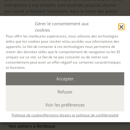
inscriptions à nos activités sont ouvertes jusqu’au dernier
jour ouvré précédant l’ouverture, dans la limite des places
disponibles. Si vous souhaitez faire prendre en charge votre
Gérer le consentement aux
formation (Afdas, France Travail…), la demande d’inscription
est à effectuer au plus tard un mois avant le début de la
cookies
formation.
Pour offrir les meilleures expériences, nous utilisons des technologies
telles que les cookies pour stocker et/ou accéder aux informations des
NOS ATELIERS
appareils. Le fait de consentir à ces technologies nous permettra de
Découverte
traiter des données telles que le comportement de navigation ou les ID
uniques sur ce site. Le fait de ne pas consentir ou de retirer son
L’école d’écriture
consentement peut avoir un effet négatif sur certaines caractéristiques
La fabrique du manuscrit
et fonctions.
Les stages pour artistes-auteurs
Se former à la biographie
Accepter
Se former à l’animation
Refuser
NOS SERVICES
OFFRIR UN ATELIER
Voir les préférences
NOS VILLES
Nos ateliers à Paris
Politique de cookies
Mentions légales et politique de confidentialité
Nos ateliers à Lyon
Nos ateliers à Bordeaux