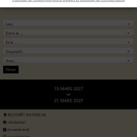
Filtrer
19 MARS 2027
21 MARS 2027
BELFORÊT-EN-PERCHE
résidentiel
en week-end
voir planning