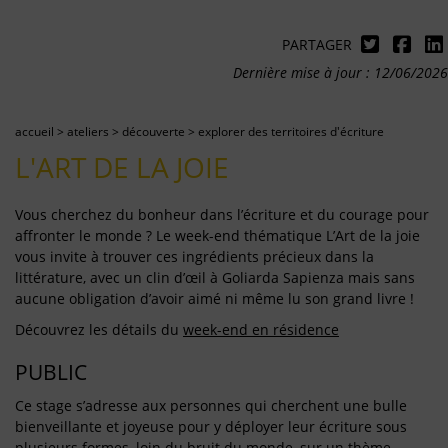
PARTAGER
Dernière mise à jour : 12/06/2026
accueil
>
ateliers
>
découverte
>
explorer des territoires d'écriture
L'ART DE LA JOIE
Vous cherchez du bonheur dans l’écriture et du courage pour
affronter le monde ? Le week-end thématique L’Art de la joie
vous invite à trouver ces ingrédients précieux dans la
littérature, avec un clin d’œil à Goliarda Sapienza mais sans
aucune obligation d’avoir aimé ni même lu son grand livre !
Découvrez les détails du
week-end en résidence
PUBLIC
Ce stage s’adresse aux personnes qui cherchent une bulle
bienveillante et joyeuse pour y déployer leur écriture sous
plusieurs formes, loin du bruit du monde, sur un thème