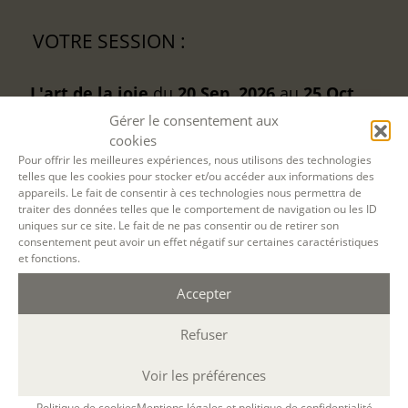
VOTRE SESSION :
L'art de la joie
du
20 Sep. 2026
au
25 Oct.
2026
à
A distance
par Teams
(Durée : 12 h. ;
Gérer le consentement aux
cookies
16h-19h )
Pour offrir les meilleures expériences, nous utilisons des technologies
telles que les cookies pour stocker et/ou accéder aux informations des
appareils. Le fait de consentir à ces technologies nous permettra de
Etape 1
: Choisissez le prix et la quantité :
traiter des données telles que le comportement de navigation ou les ID
uniques sur ce site. Le fait de ne pas consentir ou de retirer son
Réserver des sessions de formation :
consentement peut avoir un effet négatif sur certaines caractéristiques
et fonctions.
Actuellement, il y a
7
places disponibles.
Accepter
Refuser
Voir les préférences
Politique de cookies
Mentions légales et politique de confidentialité