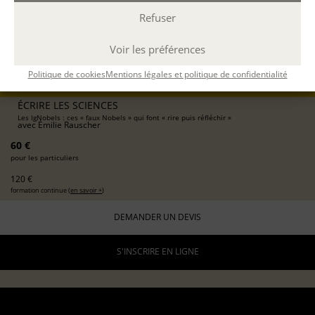
présentiel
Refuser
1 soirée
Voir les préférences
19h-22h
3 h.
Politique de cookies
Mentions légales et politique de confidentialité
DÉCOUVERTE
ÉCRIRE LES SCIENCES
Les IgNobels : ces « faux Nobels » qui font « rire puis réfléchir »
avec
Émilie Rauscher
60 €
pour les particuliers
120 €
formation continue (
en savoir +
)
DEMANDER UN DEVIS
S'INSCRIRE EN LIGNE