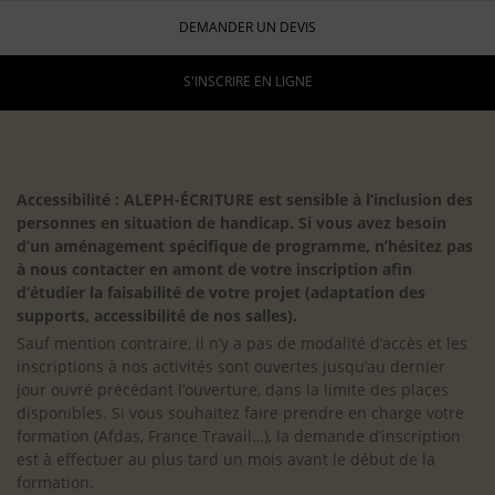
DEMANDER UN DEVIS
S'INSCRIRE EN LIGNE
Accessibilité : ALEPH-ÉCRITURE est sensible à l’inclusion des
personnes en situation de handicap. Si vous avez besoin
d’un aménagement spécifique de programme, n’hésitez pas
à nous contacter en amont de votre inscription afin
d’étudier la faisabilité de votre projet (adaptation des
supports, accessibilité de nos salles).
Sauf mention contraire, il n’y a pas de modalité d’accès et les
inscriptions à nos activités sont ouvertes jusqu’au dernier
jour ouvré précédant l’ouverture, dans la limite des places
disponibles. Si vous souhaitez faire prendre en charge votre
formation (Afdas, France Travail…), la demande d’inscription
est à effectuer au plus tard un mois avant le début de la
formation.