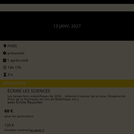
13 JANV. 2027
PARIS
présentiel
1 après-midi
14h-17h
3 h.
DÉCOUVERTE
ÉCRIRE LES SCIENCES
Les temps forts scientifiques de 2026 : (Artemis II autour de la Lune, l'éruption du
Piton de la Fournaise, les lois de Bioéthique, etc.)
avec
Émilie Rauscher
60 €
pour les particuliers
120 €
formation continue (
en savoir +
)