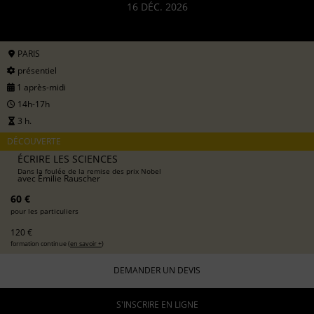
16 DÉC. 2026
PARIS
présentiel
1 après-midi
14h-17h
3 h.
DÉCOUVERTE
ÉCRIRE LES SCIENCES
Dans la foulée de la remise des prix Nobel
avec
Émilie Rauscher
60 €
pour les particuliers
120 €
formation continue (
en savoir +
)
DEMANDER UN DEVIS
S'INSCRIRE EN LIGNE