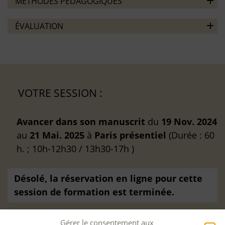
MÉTHODES PÉDAGOGIQUES
ÉVALUATION
VOTRE SESSION :
Avancer dans son manuscrit
du
19 Nov. 2024
au
21 Mai. 2025
à
Paris
présentiel
(Durée : 60
h. ; 10h-12h30 / 13h30-17h )
Désolé, la réservation en ligne pour cette
session de formation est terminée.
Gérer le consentement aux