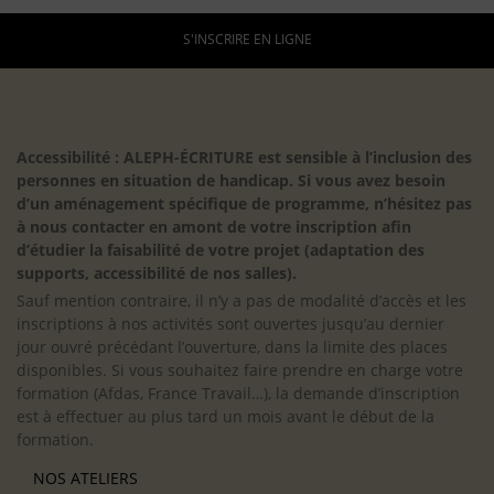
S'INSCRIRE EN LIGNE
Accessibilité : ALEPH-ÉCRITURE est sensible à l’inclusion des
personnes en situation de handicap. Si vous avez besoin
d’un aménagement spécifique de programme, n’hésitez pas
à nous contacter en amont de votre inscription afin
d’étudier la faisabilité de votre projet (adaptation des
supports, accessibilité de nos salles).
Sauf mention contraire, il n’y a pas de modalité d’accès et les
inscriptions à nos activités sont ouvertes jusqu’au dernier
jour ouvré précédant l’ouverture, dans la limite des places
disponibles. Si vous souhaitez faire prendre en charge votre
formation (Afdas, France Travail…), la demande d’inscription
est à effectuer au plus tard un mois avant le début de la
formation.
NOS ATELIERS