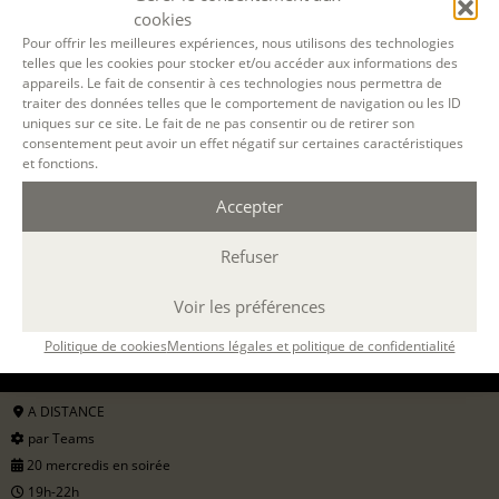
cookies
Pour offrir les meilleures expériences, nous utilisons des technologies
telles que les cookies pour stocker et/ou accéder aux informations des
appareils. Le fait de consentir à ces technologies nous permettra de
traiter des données telles que le comportement de navigation ou les ID
uniques sur ce site. Le fait de ne pas consentir ou de retirer son
consentement peut avoir un effet négatif sur certaines caractéristiques
et fonctions.
Accepter
Filtrer
Refuser
Voir les préférences
07 OCT. 2026
Politique de cookies
Mentions légales et politique de confidentialité
09 JUIN 2027
A DISTANCE
par Teams
20 mercredis en soirée
19h-22h