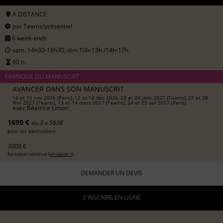
A DISTANCE
par Teams/présentiel
6 week-ends
sam. 14h30-18h30, dim.10h-13h /14h-17h
60 h.
FABRIQUE DU MANUSCRIT
AVANCER DANS SON MANUSCRIT
14 et 15 nov 2026 (Paris), 12 et 13 déc 2026, 23 et 24 janv 2027 (Teams), 27 et 28
févr 2027 (Teams), 13 et 14 mars 2027 (Teams), 24 et 25 avr 2027 (Paris)
avec
Béatrice Limon
1690 €
ou 3 x 563€
pour les particuliers
3000 €
formation continue (
en savoir +
)
DEMANDER UN DEVIS
S'INSCRIRE EN LIGNE