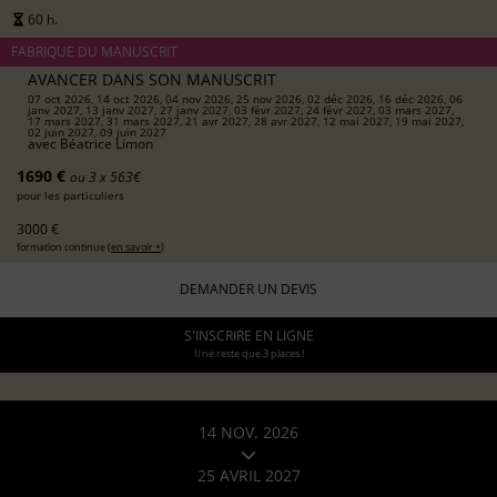
60 h.
FABRIQUE DU MANUSCRIT
AVANCER DANS SON MANUSCRIT
07 oct 2026, 14 oct 2026, 04 nov 2026, 25 nov 2026, 02 déc 2026, 16 déc 2026, 06
janv 2027, 13 janv 2027, 27 janv 2027, 03 févr 2027, 24 févr 2027, 03 mars 2027,
17 mars 2027, 31 mars 2027, 21 avr 2027, 28 avr 2027, 12 mai 2027, 19 mai 2027,
02 juin 2027, 09 juin 2027
avec
Béatrice Limon
1690 €
ou 3 x 563€
pour les particuliers
3000 €
formation continue (
en savoir +
)
DEMANDER UN DEVIS
S'INSCRIRE EN LIGNE
Il ne reste que 3 places !
14 NOV. 2026
25 AVRIL 2027