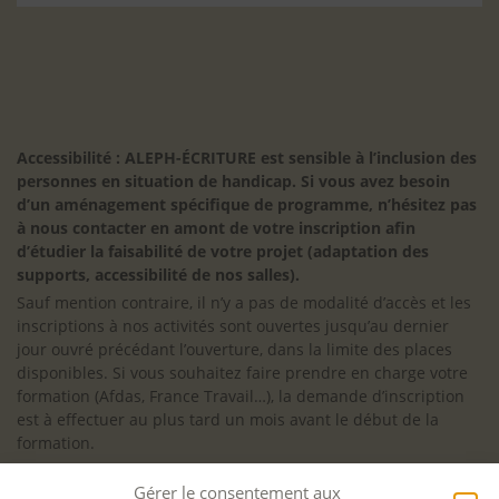
Accessibilité : ALEPH-ÉCRITURE est sensible à l’inclusion des
personnes en situation de handicap. Si vous avez besoin
d’un aménagement spécifique de programme, n’hésitez pas
à nous contacter en amont de votre inscription afin
d’étudier la faisabilité de votre projet (adaptation des
supports, accessibilité de nos salles).
Sauf mention contraire, il n’y a pas de modalité d’accès et les
inscriptions à nos activités sont ouvertes jusqu’au dernier
jour ouvré précédant l’ouverture, dans la limite des places
disponibles. Si vous souhaitez faire prendre en charge votre
formation (Afdas, France Travail…), la demande d’inscription
est à effectuer au plus tard un mois avant le début de la
formation.
NOS ATELIERS
Gérer le consentement aux