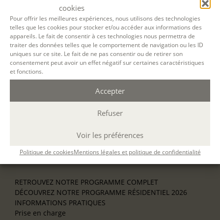
Découverte
cookies
L’école d’écriture
Pour offrir les meilleures expériences, nous utilisons des technologies
La fabrique du manuscrit
telles que les cookies pour stocker et/ou accéder aux informations des
Les stages pour artistes-auteurs
appareils. Le fait de consentir à ces technologies nous permettra de
Se former à la biographie
traiter des données telles que le comportement de navigation ou les ID
Se former à l’animation
uniques sur ce site. Le fait de ne pas consentir ou de retirer son
consentement peut avoir un effet négatif sur certaines caractéristiques
et fonctions.
NOS SERVICES
OFFRIR UN ATELIER
Accepter
NOS VILLES
Nos ateliers à Paris
Refuser
Nos ateliers à Lyon
Nos ateliers à Bordeaux
Voir les préférences
Écrire en résidence
Écrire en ligne
Politique de cookies
Mentions légales et politique de confidentialité
Où nous trouver ?
RETROUVEZ NOTRE PROGRAMME COMPLET
DÉCOUVREZ NOTRE PROGRAMME RÉSIDENTIEL 2026
INFORMATIONS PRATIQUES
Prise en charge